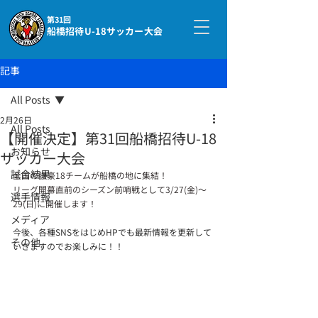
第31回
船橋招待U-18サッカー大会
記事
All Posts
2月26日
All Posts
【開催決定】第31回船橋招待U-18
お知らせ
サッカー大会
試合結果
全国の強豪18チームが船橋の地に集結！
リーグ開幕直前のシーズン前哨戦として3/27(金)～
選手情報
29(日)に開催します！
メディア
今後、各種SNSをはじめHPでも最新情報を更新して
その他
いきますのでお楽しみに！！